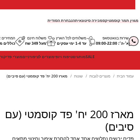
מגזין תמר קוסמטיקס
מכירה סיטונאית
הנבחרת הסודית
שירות בוואטסאפ
משלוחים לכל הארץ
משלוח חינם
המחירים א
א׳-ה׳: 09:00-22:00
עד 1-4 ימי עסקים
מעל 349 שח
כוללים מ
SALE
מותגים
טיפוח ויופי
מוצרים לציפורניים
מוצרי פדיקור
עמוד הבית
מוצרים לגבות
שונות
מארז 200 יח' פד קוסמטי (עם סיבים)
מארז 200 יח' פד קוסמטי (עם
סיבים)
פדים יבשים נתלשים אחד אחד להסרת איפור וחיטוי מתאים