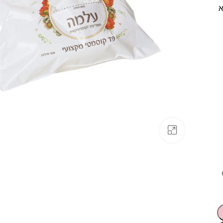
א
לחצו להגדלה