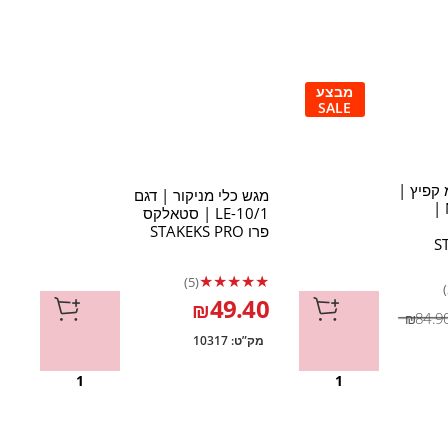
מבצע
SALE
 מ"מ קפיץ |
מגש כלי מניקור | דגם
דו
דגם NS-30-7 |
LE-10/1 | סטאלקס
פרו STAKEKS PRO
KS
S
★
★
★
★
★
★
(5)
0
49.40
₪
84.9
₪
מק”ט:
10317
מ